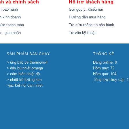
nh và chính sách
Hỗ trợ khách hàng
h bảo hành
Gửi góp ý, khiếu nại
h kinh doanh
Hướng dẫn mua hàng
ức thanh toán
Tra cứu thông tin bảo hành
n, giao nhận
Tư vấn kỹ thuật
SẢN PHẨM BÁN CHẠY
THỐNG KÊ
> ống bảo vệ thermowell
Đang online: 0
> dây bù nhiệt omega
Hôm nay: 72
> cảm biến nhiệt độ
Hôm qua: 104
> nhiệt kế lưỡng kim
Tổng lượt truy cập: 
>jac kết nối can nhiệt