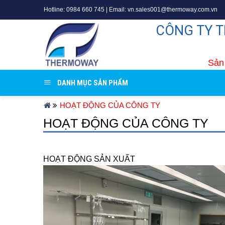
Skip
Hotline: 0984 660 745 | Email: vn.sales001@thermoway.com.vn
to
CÔNG TY 
content
Sản 
DANH MỤC SẢN PHẨM
HOẠT ĐỘNG CỦA CÔNG TY
HOẠT ĐỘNG CỦA CÔNG TY
HOẠT ĐỘNG SẢN XUẤT