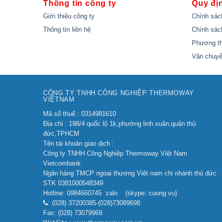
Thông tin công ty
Quy đị
Giới thiệu công ty
Chính sác
Thông tin liên hệ
Chính sác
Phương th
Vận chuyể
CÔNG TY TNHH CÔNG NGHIỆP THERMOWAY
VIỆTNAM
Mã số thuế : 0314981610
Địa chỉ : 198/4 quốc lộ 1k,phường linh xuân,quận thủ
đức,TPHCM
Tên tài khoản giao dịch :
Công ty TNHH Công Nghiệp Thermoway Việt Nam
Vietcombank
Ngân hàng TMCP ngoại thương Việt nam chi nhánh thủ đức
STK 0381000548349
Hotline: 0984660745 zalo (skype: cuong vu)
: (028) 37200385-(028)73089698
Fax: (028) 73079969