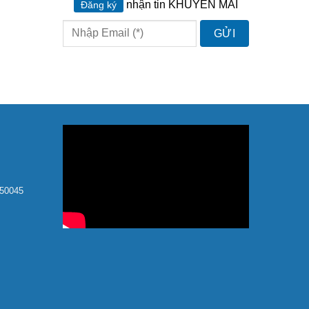
nhận tin KHUYẾN MÃI
Đăng ký
150045