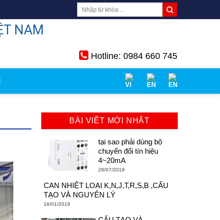
ỆT NAM
Hotline: 0984 660 745
Ệ
BÀI VIẾT MỚI NHẤT
tại sao phải dùng bộ
chuyển đổi tín hiệu
4~20mA
28/07/2019
CAN NHIỆT LOẠI K,N,J,T,R,S,B ,CẤU
TẠO VÀ NGUYÊN LÝ
16/01/2019
CẤU TẠO VÀ