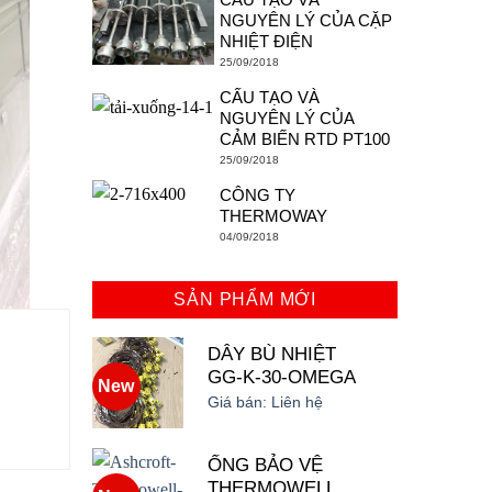
NGUYÊN LÝ CỦA CẶP
NHIỆT ĐIỆN
25/09/2018
CẤU TẠO VÀ
NGUYÊN LÝ CỦA
CẢM BIẾN RTD PT100
25/09/2018
CÔNG TY
THERMOWAY
04/09/2018
SẢN PHẨM MỚI
DÂY BÙ NHIỆT
GG-K-30-OMEGA
New
Giá bán:
Liên hệ
ỐNG BẢO VỆ
THERMOWELL