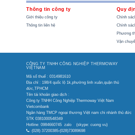
Thông tin công ty
Quy đị
Giới thiệu công ty
Chính sác
Thông tin liên hệ
Chính sác
Phương th
Vận chuyể
CÔNG TY TNHH CÔNG NGHIỆP THERMOWAY
VIỆTNAM
Mã số thuế : 0314981610
Địa chỉ : 198/4 quốc lộ 1k,phường linh xuân,quận thủ
đức,TPHCM
Tên tài khoản giao dịch :
Công ty TNHH Công Nghiệp Thermoway Việt Nam
Vietcombank
Ngân hàng TMCP ngoại thương Việt nam chi nhánh thủ đức
STK 0381000548349
Hotline: 0984660745 zalo (skype: cuong vu)
: (028) 37200385-(028)73089698