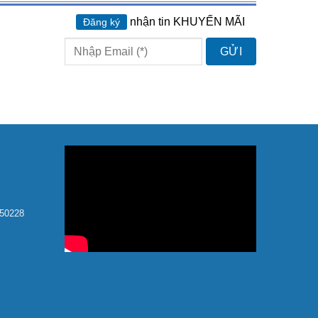
nhận tin KHUYẾN MÃI
Đăng ký
150228