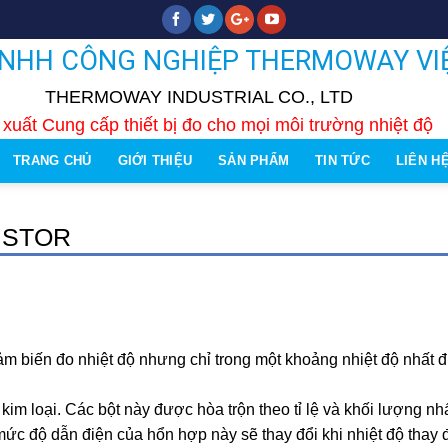
TNHH CÔNG NGHIỆP THERMOWAY VI
THERMOWAY INDUSTRIAL CO., LTD
xuất Cung cấp thiết bị đo cho mọi môi trường nhiệt độ
TRANG CHỦ
GIỚI THIỆU
SẢN PHẨM
TIN TỨC
LIÊN H
ISTOR
ảm biến đo nhiệt độ nhưng chỉ trong một khoảng nhiệt độ nhất đ
kim loại. Các bột này được hòa trộn theo tỉ lệ và khối lượng nh
ức độ dẫn điện của hổn hợp này sẽ thay đổi khi nhiệt độ thay 