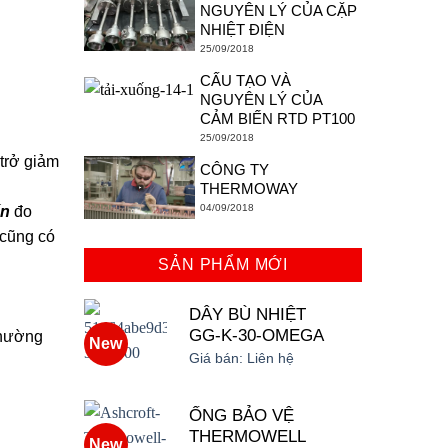
NGUYÊN LÝ CỦA CẶP
NHIỆT ĐIỆN
25/09/2018
CẤU TẠO VÀ
NGUYÊN LÝ CỦA
CẢM BIẾN RTD PT100
25/09/2018
 trở giảm
CÔNG TY
THERMOWAY
04/09/2018
ến
đo
 cũng có
SẢN PHẨM MỚI
DÂY BÙ NHIỆT
GG-K-30-OMEGA
thường
New
Giá bán:
Liên hệ
ỐNG BẢO VỆ
THERMOWELL
New