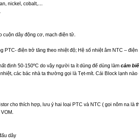
n, nickel, cobalt,…
.
 cuộn dây động cơ, mạch điện tử.
ng PTC- điện trở tăng theo nhiệt độ; Hệ số nhiệt âm NTC – điện
nhất định 50-150ºC do vậy người ta ít dùng để dùng làm
cảm bi
nhiệt, các bác nhà ta thường gọi là Tẹt-mít. Cái Block lạnh nào
tor cho thích hợp, lưu ý hai loại PTC và NTC ( gọi nôm na là 
ồ VOM.
 đấu dây