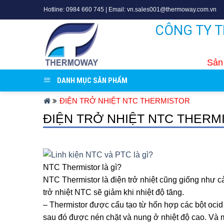
Skip
Hotline: 0984 660 745 | Email: vn.sales001@thermoway.com.vn
to
CÔNG TY 
content
Sản 
DANH MỤC SẢN PHẨM
ĐIỆN TRỞ NHIỆT NTC THERMISTOR
ĐIỆN TRỞ NHIỆT NTC THERM
NTC Thermistor là gì?
NTC Thermistor là điện trở nhiệt cũng giống như c
trở nhiệt NTC sẽ giảm khi nhiệt độ tăng.
– Thermistor được cấu tạo từ hổn hợp các bột ocid 
sau đó được nén chặt và nung ở nhiệt độ cao. Và m