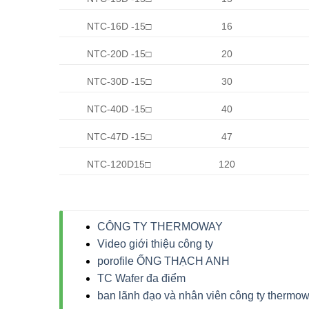
NTC-16D -15
□
16
NTC-20D -15
□
20
NTC-30D -15
□
30
NTC-40D -15
□
40
NTC-47D -15
□
47
NTC-120D15
□
120
CÔNG TY THERMOWAY
Video giới thiệu công ty
porofile ỐNG THẠCH ANH
TC Wafer đa điểm
ban lãnh đạo và nhân viên công ty thermo