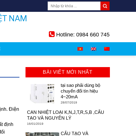
ỆT NAM
Hotline: 0984 660 745
Ệ
BÀI VIẾT MỚI NHẤT
tại sao phải dùng bộ
chuyển đổi tín hiệu
4~20mA
28/07/2019
ịnh. Điện
CAN NHIỆT LOẠI K,N,J,T,R,S,B ,CẤU
TẠO VÀ NGUYÊN LÝ
ất định
16/01/2019
đổi
CẤU TẠO VÀ