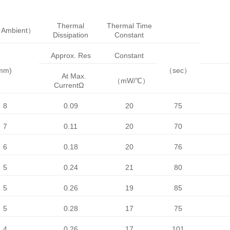
Thermal
Thermal Time
Ambient
）
Dissipation
Constant
Approx. Res
Constant
mm)
（
sec
）
At Max.
（
mW/
℃
）
Current
Ω
8
0.09
20
75
7
0.11
20
70
6
0.18
20
76
5
0.24
21
80
5
0.26
19
85
5
0.28
17
75
4
0.26
17
101