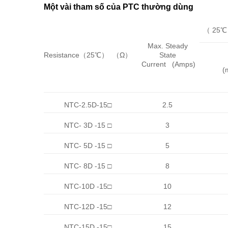
Một vài tham số của PTC thường dùng
（
25
℃
Max. Steady
Resistance
（
25
℃
）
（
Ω
）
State
Current (Amps)
(
NTC-2.5D-15
□
2.5
NTC- 3D -15
□
3
NTC- 5D -15
□
5
NTC- 8D -15
□
8
NTC-10D -15
□
10
NTC-12D -15
□
12
NTC-15D -15
□
15