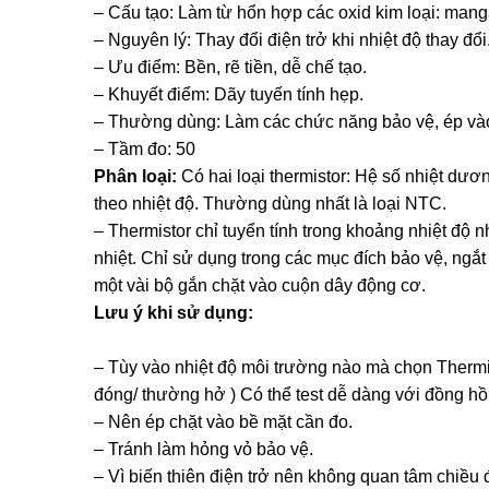
– Cấu tạo: Làm từ hổn hợp các oxid kim loại: manga
– Nguyên lý: Thay đổi điện trở khi nhiệt độ thay đổi
– Ưu điểm: Bền, rẽ tiền, dễ chế tạo.
– Khuyết điểm: Dãy tuyến tính hẹp.
– Thường dùng: Làm các chức năng bảo vệ, ép vào
– Tầm đo: 50
Phân loại:
Có hai loại thermistor: Hệ số nhiệt dươ
theo nhiệt độ. Thường dùng nhất là loại NTC.
– Thermistor chỉ tuyển tính trong khoảng nhiệt độ 
nhiệt. Chỉ sử dụng trong các mục đích bảo vệ, ngắt 
một vài bộ gắn chặt vào cuộn dây động cơ.
Lưu ý khi sử dụng:
– Tùy vào nhiệt độ môi trường nào mà chọn Thermis
đóng/ thường hở ) Có thể test dễ dàng với đồng h
– Nên ép chặt vào bề mặt cần đo.
– Tránh làm hỏng vỏ bảo vệ.
– Vì biến thiên điện trở nên không quan tâm chiều