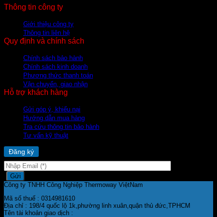
Thông tin công ty
Giới thiệu công ty
Thông tin liên hệ
Quy định và chính sách
Chính sách bảo hành
Chính sách kinh doanh
Phương thức thanh toán
Vận chuyển, giao nhận
Hỗ trợ khách hàng
Gửi góp ý, khiếu nại
Hướng dẫn mua hàng
Tra cứu thông tin bảo hành
Tư vấn kỹ thuật
nhận tin KHUYẾN MÃI
Đăng ký
Công ty TNHH Công Nghiệp Thermoway ViệtNam
Mã số thuế : 0314981610
Địa chỉ : 198/4 quốc lộ 1k,phường linh xuân,quận thủ đức,TPHCM
Tên tài khoản giao dịch :