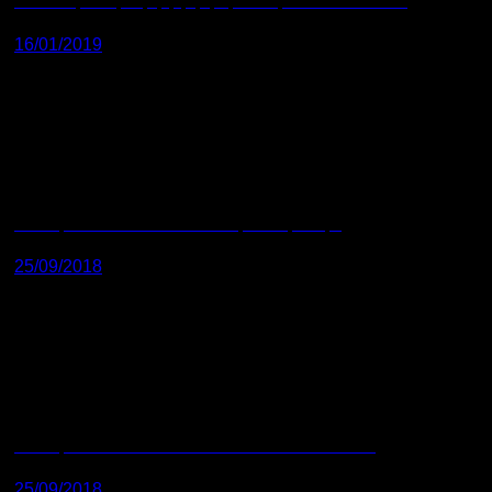
CAN NHIỆT LOẠI K,N,J,T,R,S,B ,CẤU TẠO VÀ NGUYÊN LÝ
16/01/2019
CẤU TẠO VÀ NGUYÊN LÝ CỦA CẶP NHIỆT ĐIỆN
25/09/2018
CẤU TẠO VÀ NGUYÊN LÝ CỦA CẢM BIẾN RTD PT100
25/09/2018