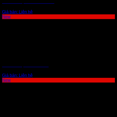
DÂY BÙ NHIỆT GG-K-30-OMEGA
Giá bán:
Liên hệ
New
ỐNG BẢO VỆ THERMOWELL
Giá bán:
Liên hệ
New