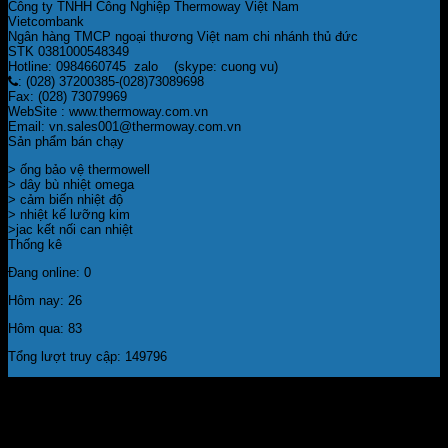
Công ty TNHH Công Nghiệp Thermoway Việt Nam
Vietcombank
Ngân hàng TMCP ngoại thương Việt nam chi nhánh thủ đức
STK 0381000548349
Hotline: 0984660745 zalo (skype: cuong vu)
: (028) 37200385-(028)73089698
Fax: (028) 73079969
WebSite : www.thermoway.com.vn
Email: vn.sales001@thermoway.com.vn
Sản phẩm bán chạy
> ống bảo vệ thermowell
> dây bù nhiệt omega
> cảm biến nhiệt độ
> nhiệt kế lưỡng kim
>jac kết nối can nhiệt
Thống kê
Đang online: 0
Hôm nay: 26
Hôm qua: 83
Tổng lượt truy cập: 149796