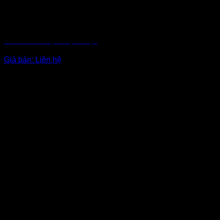
BĂNG KEO 1 MẶT CHỊU NHIỆT
Giá bán:
Liên hệ