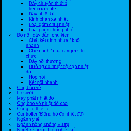
Dây chuyền thiết bị
Thermocouple
Dây nhiệt kế
Kính phản xạ nhiệt
Loại gốm chịu nhiệt
Loại phim chống nhiệt
Bộ nối, dây dẫn, phụ kiện
Chất kết dính nhựa / khô
nhanh
Chữ cảnh / chân / người tổ
chức
Dây bồi thường
Đường đo nhiệt độ cặp nhiệt
độ
Hộp nối
Kết nối nhanh
Ống bảo vệ
Lò sưởi
Máy phát nhiệt độ
Ống bảo vệ nhiệt độ cao
Công cụ thiết bị
Controller (Đồng hồ đo nhiệt độ)
Ngành y tế
Ngành hàng không vũ trụ
Nhiệt kế nước biển nhiệt kế