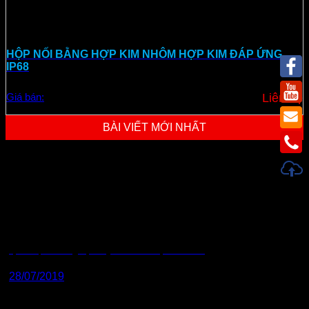
HỘP NỐI BẰNG HỢP KIM NHÔM HỢP KIM ĐÁP ỨNG
IP68
Giá bán:
Liên hệ
BÀI VIẾT MỚI NHẤT
tại sao phải dùng bộ chuyển đổi tín hiệu 4~20mA
28/07/2019