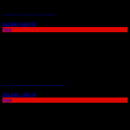
ĐO NHIỆT BỀ MẶT TIẾP XÚC
Giá bán:
Liên hệ
New
BĂNG KEO NHÔM CHỊU NHIỆT CAO
Giá bán:
Liên hệ
New