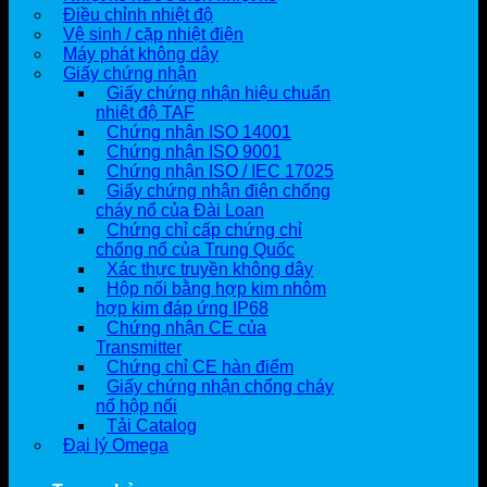
Điều chỉnh nhiệt độ
Vệ sinh / cặp nhiệt điện
Máy phát không dây
Giấy chứng nhận
Giấy chứng nhận hiệu chuẩn
nhiệt độ TAF
Chứng nhận ISO 14001
Chứng nhận ISO 9001
Chứng nhận ISO / IEC 17025
Giấy chứng nhận điện chống
cháy nổ của Đài Loan
Chứng chỉ cấp chứng chỉ
chống nổ của Trung Quốc
Xác thực truyền không dây
Hộp nối bằng hợp kim nhôm
hợp kim đáp ứng IP68
Chứng nhận CE của
Transmitter
Chứng chỉ CE hàn điểm
Giấy chứng nhận chống cháy
nổ hộp nối
Tải Catalog
Đại lý Omega