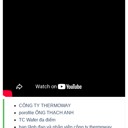
CÔNG TY THERMOWAY
porofile ỐNG THẠCH ANH
TC Wafer đa điểm
ban lãnh đạo và nhân viên công ty thermoway