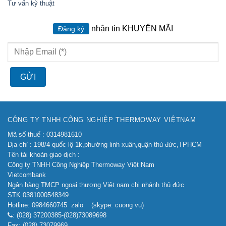
Tư vấn kỹ thuật
nhận tin KHUYẾN MÃI
Đăng ký
CÔNG TY TNHH CÔNG NGHIỆP THERMOWAY VIỆTNAM
Mã số thuế : 0314981610
Địa chỉ : 198/4 quốc lộ 1k,phường linh xuân,quận thủ đức,TPHCM
Tên tài khoản giao dịch :
Công ty TNHH Công Nghiệp Thermoway Việt Nam
Vietcombank
Ngân hàng TMCP ngoại thương Việt nam chi nhánh thủ đức
STK 0381000548349
Hotline: 0984660745 zalo (skype: cuong vu)
: (028) 37200385-(028)73089698
Fax: (028) 73079969