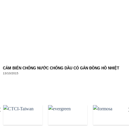
CẢM BIẾN CHỐNG NƯỚC CHỐNG DẦU CÓ GẮN ĐỒNG HỒ NHIỆT
13/10/2015