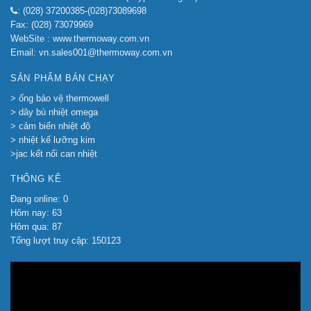
: (028) 37200385-(028)73089698
Fax: (028) 73079969
WebSite : www.thermoway.com.vn
Email: vn.sales001@thermoway.com.vn
SẢN PHẨM BÁN CHẠY
> ống bảo vệ thermowell
> dây bù nhiệt omega
> cảm biến nhiệt độ
> nhiệt kế lưỡng kim
>jac kết nối can nhiệt
THỐNG KÊ
Đang online: 0
Hôm nay: 63
Hôm qua: 87
Tổng lượt truy cập: 150123