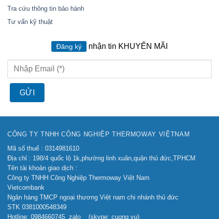
Tra cứu thông tin bảo hành
Tư vấn kỹ thuật
nhận tin KHUYẾN MÃI
Đăng ký
CÔNG TY TNHH CÔNG NGHIỆP THERMOWAY VIỆTNAM
Mã số thuế : 0314981610
Địa chỉ : 198/4 quốc lộ 1k,phường linh xuân,quận thủ đức,TPHCM
Tên tài khoản giao dịch :
Công ty TNHH Công Nghiệp Thermoway Việt Nam
Vietcombank
Ngân hàng TMCP ngoại thương Việt nam chi nhánh thủ đức
STK 0381000548349
Hotline: 0984660745 zalo (skype: cuong vu)