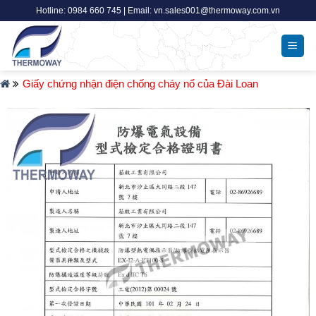
Skip
Hotline: 0984 660 745 | Email: vn.sales001@thermoway.com.vn
to
content
Giấy chứng nhận điện chống cháy nổ của Đài Loan