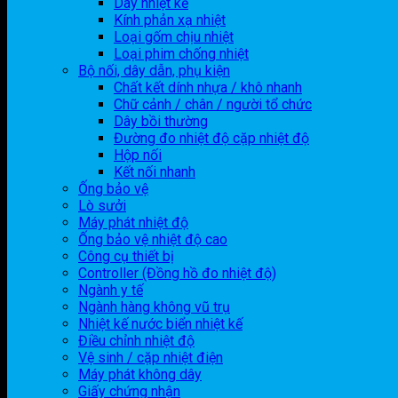
Dây nhiệt kế
Kính phản xạ nhiệt
Loại gốm chịu nhiệt
Loại phim chống nhiệt
Bộ nối, dây dẫn, phụ kiện
Chất kết dính nhựa / khô nhanh
Chữ cảnh / chân / người tổ chức
Dây bồi thường
Đường đo nhiệt độ cặp nhiệt độ
Hộp nối
Kết nối nhanh
Ống bảo vệ
Lò sưởi
Máy phát nhiệt độ
Ống bảo vệ nhiệt độ cao
Công cụ thiết bị
Controller (Đồng hồ đo nhiệt độ)
Ngành y tế
Ngành hàng không vũ trụ
Nhiệt kế nước biển nhiệt kế
Điều chỉnh nhiệt độ
Vệ sinh / cặp nhiệt điện
Máy phát không dây
Giấy chứng nhận