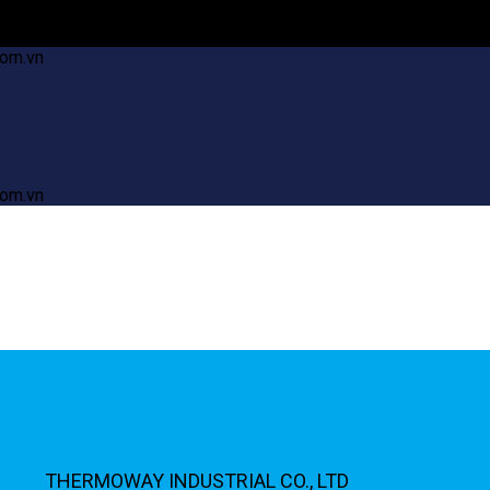
com.vn
com.vn
THERMOWAY INDUSTRIAL CO., LTD