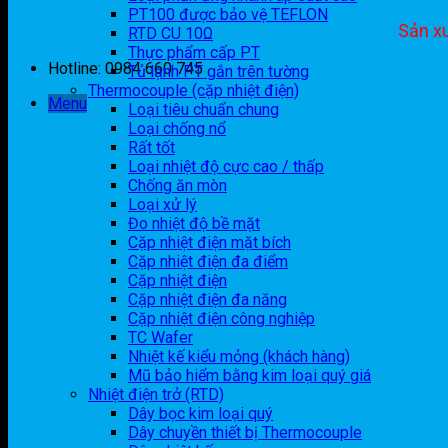
PT100 được bảo vệ TEFLON
Sản xu
RTD CU 10Ω
Thực phẩm cấp PT
Hotline: 0984 660 745
Tủ lạnh PT gắn trên tường
Thermocouple (cặp nhiệt điện)
Menu
Loại tiêu chuẩn chung
Loại chống nổ
Rất tốt
Loại nhiệt độ cực cao / thấp
Chống ăn mòn
Loại xử lý
Đo nhiệt độ bề mặt
Cặp nhiệt điện mặt bích
Cặp nhiệt điện đa điểm
Cặp nhiệt điện
Cặp nhiệt điện đa năng
Cặp nhiệt điện công nghiệp
TC Wafer
Nhiệt kế kiểu mỏng (khách hàng)
Mũ bảo hiểm bằng kim loại quý giá
Nhiệt điện trở (RTD)
Dây bọc kim loại quý
Dây chuyền thiết bị Thermocouple