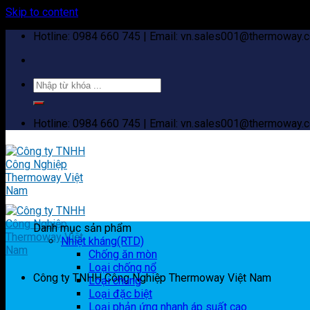
Skip to content
Hotline: 0984 660 745 | Email: vn.sales001@thermoway.
Hotline: 0984 660 745 | Email: vn.sales001@thermoway.
Danh mục sản phẩm
Nhiệt kháng(RTD)
Chống ăn mòn
Loại chống nổ
Công ty TNHH Công Nghiệp Thermoway Việt Nam
Loại chung
Loại đặc biệt
Loại phản ứng nhanh áp suất cao