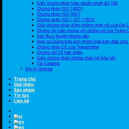
Giấy chứng nhận hiệu chuẩn nhiệt độ TAF
Chứng nhận ISO 14001
Chứng nhận ISO 9001
Chứng nhận ISO / IEC 17025
Giấy chứng nhận điện chống cháy nổ của Đài 
Chứng chỉ cấp chứng chỉ chống nổ của Trung 
Xác thực truyền không dây
Hộp nối bằng hợp kim nhôm hợp kim đáp ứng
Chứng nhận CE của Transmitter
Chứng chỉ CE hàn điểm
Giấy chứng nhận chống cháy nổ hộp nối
Tải Catalog
Đại lý Omega
Trang chủ
Giới thiệu
Sản phẩm
Tin tức
Liên hệ