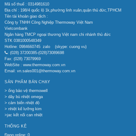
Mã số thuế : 0314981610
Địa chỉ : 198/4 quốc lộ 1k,phường linh xuân,quận thủ đức,TPHCM
Tên tài khoản giao dịch :
Công ty TNHH Công Nghiệp Thermoway Việt Nam
Vietcombank
Ngân hàng TMCP ngoại thương Việt nam chi nhánh thủ đức
STK 0381000548349
Hotline: 0984660745 zalo (skype: cuong vu)
: (028) 37200385-(028)73089698
Fax: (028) 73079969
WebSite : www.thermoway.com.vn
Email: vn.sales001@thermoway.com.vn
SẢN PHẨM BÁN CHẠY
> ống bảo vệ thermowell
> dây bù nhiệt omega
> cảm biến nhiệt độ
> nhiệt kế lưỡng kim
>jac kết nối can nhiệt
THỐNG KÊ
Đang online: 0