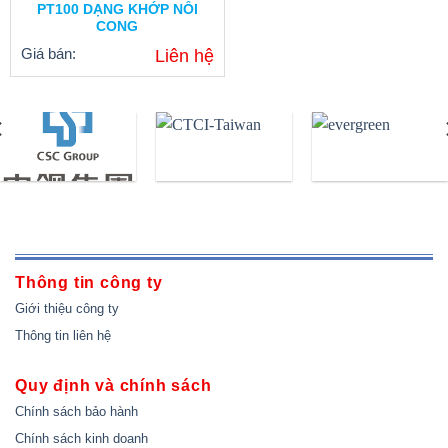
PT100 DẠNG KHỚP NỐI
CONG
Giá bán:
Liên hệ
THÔNG SỐ KỸ THUẬT
MÃ SẢN PHẨM
: ST-22
CHẤT LIỆU
: 304,316 ,316L
XUẤT SỨ
: TAIWAN
THƯƠNG HIỆU
:THERMOWAY
PHẠM VI NHIỆT ĐỘ
:-260 ~650ºC
KÍCH THƯỚC
:SẢN XUẤT THEO
YÊU CẦU
CHẾ ĐỘ BẢO HÀNH
:12 THÁNG
DO LỖI NHÀ SẢN XUẤT
Thông tin công ty
ỨNG DỤNG
:SỬ DỤNG RỘNG RÃI
Giới thiệu công ty
TRONG CÁC NGÀNH CÔNG
XEM NGAY
Thông tin liên hệ
NGHIỆP ,NGÀNH THỰC PHẨM
,PHÒNG THÍ NGHIỆM ,MÔI
TRƯỜNG ĐÔNG LẠNH ,MÔI
Quy định và chính sách
TRƯỜNG AXIT ,PHÈN CHUA
Chính sách bảo hành
vv……
NHIỆT ĐIỆN TRỞ:RTD
Chính sách kinh doanh