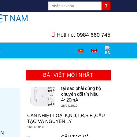
ỆT NAM
Hotline: 0984 660 745
Ệ
BÀI VIẾT MỚI NHẤT
tại sao phải dùng bộ
chuyển đổi tín hiệu
4~20mA
28/07/2019
CAN NHIỆT LOẠI K,N,J,T,R,S,B ,CẤU
TẠO VÀ NGUYÊN LÝ
16/01/2019
ÊN
CẤU TẠO VÀ