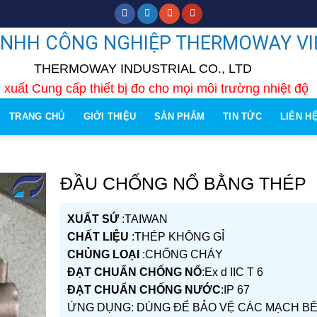
TNHH CÔNG NGHIỆP THERMOWAY VI
THERMOWAY INDUSTRIAL CO., LTD
 xuất Cung cấp thiết bị đo cho mọi môi trường nhiệt độ
TRANG CHỦ
GIỚI THIỆU
SẢN PHẨM
TIN TỨC
LIÊN H
ĐẦU CHỐNG NỔ BẰNG THÉP
XUẤT SỨ
:TAIWAN
CHẤT LIỆU
:THÉP KHÔNG GỈ
CHỦNG LOẠI
:CHỐNG CHÁY
ĐẠT CHUẨN CHỐNG NỔ
:Ex d IIC T 6
ĐẠT CHUẨN CHỐNG NƯỚC
:IP 67
ỨNG DỤNG: DÙNG ĐỂ BẢO VỆ CÁC MẠCH B