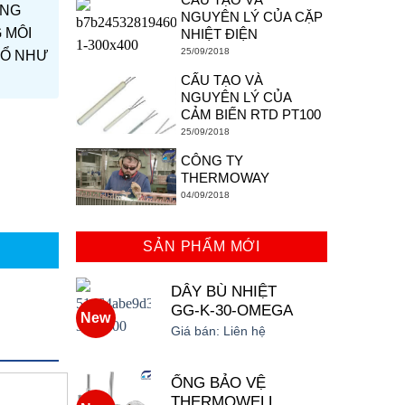
ŨNG
NGUYÊN LÝ CỦA CẶP
 MÔI
NHIỆT ĐIỆN
25/09/2018
NỔ NHƯ
CẤU TẠO VÀ
NGUYÊN LÝ CỦA
CẢM BIẾN RTD PT100
25/09/2018
CÔNG TY
THERMOWAY
04/09/2018
SẢN PHẨM MỚI
DÂY BÙ NHIỆT
GG-K-30-OMEGA
New
Giá bán:
Liên hệ
ỐNG BẢO VỆ
THERMOWELL