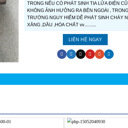
TRONG NẾU CÓ PHÁT SINH TIA LỬA ĐIỆN C
KHÔNG ẢNH HƯỞNG RA BÊN NGOÀI , TRONG
TRƯỜNG NGUY HIỂM DỄ PHÁT SINH CHÁY 
XĂNG ,DẦU ,HÓA CHẤT vv……..
LIÊN HỆ NGAY