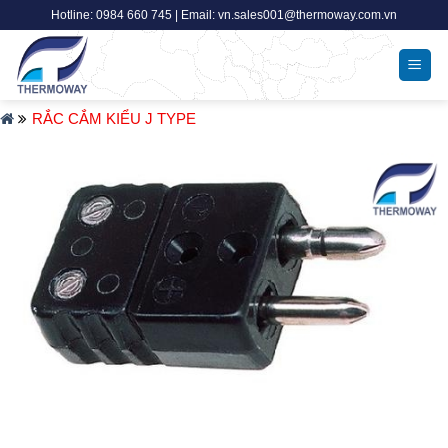
Skip
Hotline: 0984 660 745 | Email: vn.sales001@thermoway.com.vn
to
content
RẮC CẮM KIỂU J TYPE