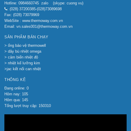
Hotline: 0984660745 zalo (skype: cuong vu)
: (028) 37200385-(028)73089698
Fax: (028) 73079969
WebSite : www.thermoway.com.vn
Email: vn.sales001@thermoway.com.vn
SẢN PHẨM BÁN CHẠY
> ống bảo vệ thermowell
> dây bù nhiệt omega
> cảm biến nhiệt độ
> nhiệt kế lưỡng kim
>jac kết nối can nhiệt
THỐNG KÊ
Đang online: 0
Hôm nay: 105
Hôm qua: 145
Tổng lượt truy cập: 150310