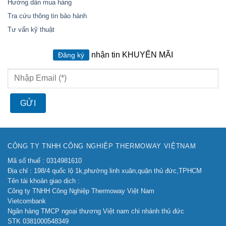
Hướng dẫn mua hàng
Tra cứu thông tin bảo hành
Tư vấn kỹ thuật
nhận tin KHUYẾN MÃI
Đăng ký
CÔNG TY TNHH CÔNG NGHIỆP THERMOWAY VIỆTNAM
Mã số thuế : 0314981610
Địa chỉ : 198/4 quốc lộ 1k,phường linh xuân,quận thủ đức,TPHCM
Tên tài khoản giao dịch :
Công ty TNHH Công Nghiệp Thermoway Việt Nam
Vietcombank
Ngân hàng TMCP ngoại thương Việt nam chi nhánh thủ đức
STK 0381000548349