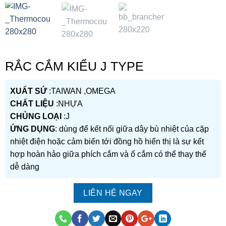
RẮC CẮM KIỂU J TYPE
XUẤT SỨ
:TAIWAN ,OMEGA
CHẤT LIỆU
:NHỰA
CHỦNG LOẠI
:J
ỨNG DỤNG
: dùng để kết nối giữa dây bù nhiệt của cặp
nhiệt điện hoặc cảm biến tới đồng hồ hiển thị là sự kết
hợp hoàn hảo giữa phích cắm và ổ cắm có thể thay thế
dễ dàng
LIÊN HỆ NGAY