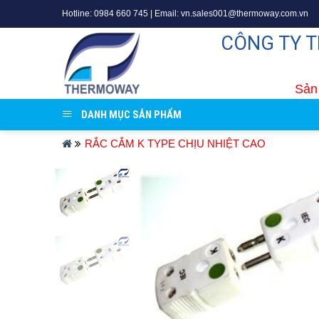
Skip
Hotline: 0984 660 745 | Email: vn.sales001@thermoway.com.vn
to
CÔNG TY 
content
Sản 
DANH MỤC SẢN PHẨM
RẮC CẮM K TYPE CHỊU NHIỆT CAO