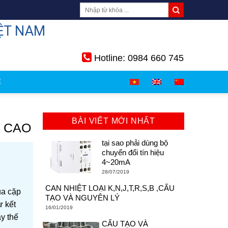
ỆT NAM
Hotline: 0984 660 745
Ệ
BÀI VIẾT MỚI NHẤT
T CAO
tại sao phải dùng bộ
chuyển đổi tín hiệu
4~20mA
28/07/2019
CAN NHIỆT LOẠI K,N,J,T,R,S,B ,CẤU
ủa cặp
TẠO VÀ NGUYÊN LÝ
ự kết
16/01/2019
y thế
CẤU TẠO VÀ