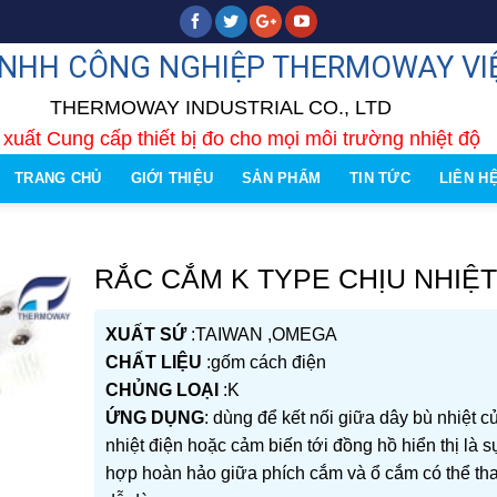
TNHH CÔNG NGHIỆP THERMOWAY VI
THERMOWAY INDUSTRIAL CO., LTD
xuất Cung cấp thiết bị đo cho mọi môi trường nhiệt độ
TRANG CHỦ
GIỚI THIỆU
SẢN PHẨM
TIN TỨC
LIÊN H
RẮC CẮM K TYPE CHỊU NHIỆ
XUẤT SỨ
:TAIWAN ,OMEGA
CHẤT LIỆU
:gốm cách điện
CHỦNG LOẠI
:K
ỨNG DỤNG
: dùng để kết nối giữa dây bù nhiệt c
nhiệt điện hoặc cảm biến tới đồng hồ hiển thị là s
hợp hoàn hảo giữa phích cắm và ổ cắm có thể tha