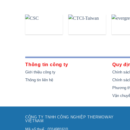
Thông tin công ty
Quy đị
Giới thiệu công ty
Chính sác
Thông tin liên hệ
Chính sác
Phương th
Vận chuyể
CÔNG TY TNHH CÔNG NGHIỆP THERMOWAY
VIỆTNAM
Mã số thuế : 0314981610