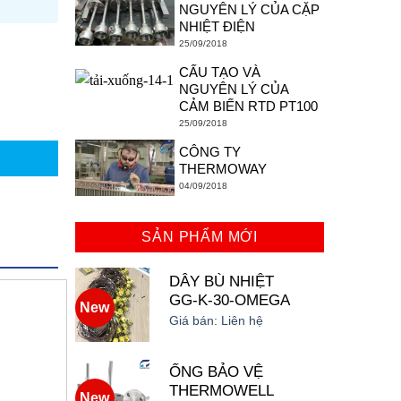
NGUYÊN LÝ CỦA CẶP
NHIỆT ĐIỆN
25/09/2018
CẤU TẠO VÀ
NGUYÊN LÝ CỦA
CẢM BIẾN RTD PT100
25/09/2018
CÔNG TY
THERMOWAY
04/09/2018
SẢN PHẨM MỚI
DÂY BÙ NHIỆT
GG-K-30-OMEGA
New
Giá bán:
Liên hệ
ỐNG BẢO VỆ
THERMOWELL
New