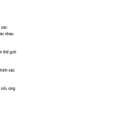
h xác
hác nhau
n thế giới
chính xác
 nối, ứng