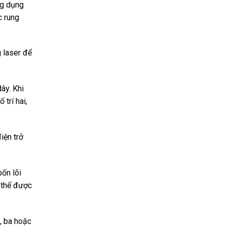
ng dụng
c rung
 laser để
ây. Khi
 trí hai,
iện trở
bốn lõi
ó thể được
, ba hoặc