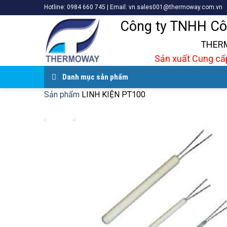
Skip
Hotline: 0984 660 745 | Email: vn.sales001@thermoway.com.vn
to
Công ty TNHH Cô
content
THERM
Sản xuất Cung cấp
Danh mục sản phẩm
Sản phẩm
LINH KIỆN PT100