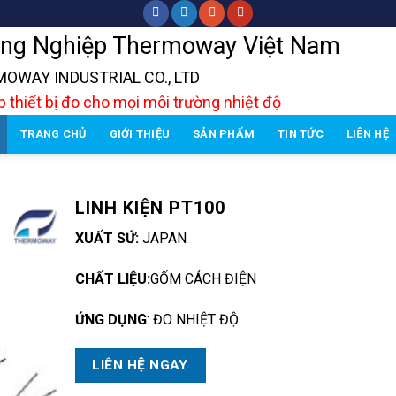
ng Nghiệp Thermoway Việt Nam
OWAY INDUSTRIAL CO., LTD
 thiết bị đo cho mọi môi trường nhiệt độ
TRANG CHỦ
GIỚI THIỆU
SẢN PHẨM
TIN TỨC
LIÊN HỆ
LINH KIỆN PT100
XUẤT SỨ:
JAPAN
CHẤT LIỆU:
GỐM CÁCH ĐIỆN
ỨNG DỤNG
: ĐO NHIỆT ĐỘ
LIÊN HỆ NGAY