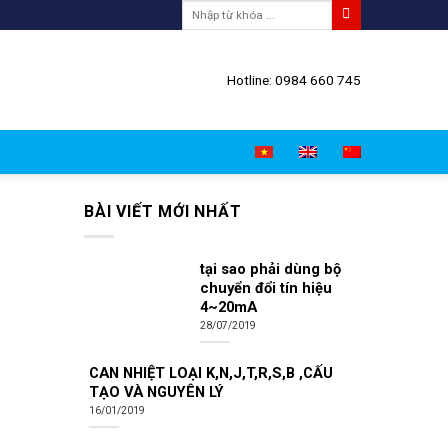
Hotline: 0984 660 745
BÀI VIẾT MỚI NHẤT
tại sao phải dùng bộ
chuyển đổi tín hiệu
4~20mA
28/07/2019
CAN NHIỆT LOẠI K,N,J,T,R,S,B ,CẤU
TẠO VÀ NGUYÊN LÝ
16/01/2019