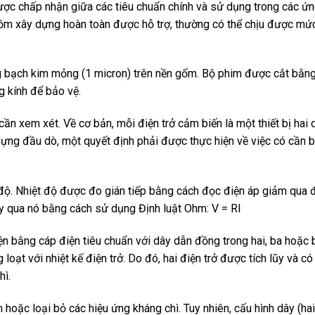
ược chấp nhận giữa các tiêu chuẩn chính và sử dụng trong các ứ
m xây dựng hoàn toàn được hỗ trợ, thường có thể chịu được mứ
ng bạch kim mỏng (1 micron) trên nền gốm. Bộ phim được cắt bằng
g kính để bảo vệ.
ần xem xét. Về cơ bản, mỗi điện trở cảm biến là một thiết bị hai d
 dựng đầu dò, một quyết định phải được thực hiện về việc có cần bố
t độ. Nhiệt độ được đo gián tiếp bằng cách đọc điện áp giảm qua đ
y qua nó bằng cách sử dụng Định luật Ohm: V = RI
iện bằng cáp điện tiêu chuẩn với dây dẫn đồng trong hai, ba hoặc 
 loạt với nhiệt kế điện trở. Do đó, hai điện trở được tích lũy và c
hì.
oặc loại bỏ các hiệu ứng kháng chì. Tuy nhiên, cấu hình dây (hai