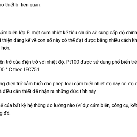
 thiết bị liên quan.
)
cảm biến lớp B, một cụm nhiệt kế tiêu chuẩn sẽ cung cấp độ chín
ải thiện đáng kể về con số này có thể đạt được bằng nhiều cách k
 hơn.
ện trở của điện trở với nhiệt độ. Pt100 được sử dụng phổ biến trê
00 ° C theo IEC751.
ong điện trở cảm biến cho phép loại cảm biến nhiệt độ này có độ 
là điều cần thiết để nhận ra những đức tính này.
hể của bất kỳ hệ thống đo lường nào (ví dụ: cảm biến, công cụ, kết
ng đó.