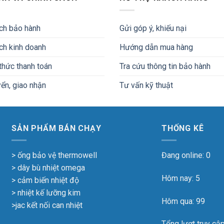
ch bảo hành
Gửi góp ý, khiếu nại
ch kinh doanh
Hướng dẫn mua hàng
hức thanh toán
Tra cứu thông tin bảo hành
ển, giao nhận
Tư vấn kỹ thuật
SẢN PHẨM BÁN CHẠY
THỐNG KÊ
> ống bảo vệ thermowell
Đang online: 0
> dây bù nhiệt omega
Hôm nay: 5
> cảm biến nhiệt độ
> nhiệt kế lưỡng kim
Hôm qua: 99
>jac kết nối can nhiệt
Tổng lượt truy cập