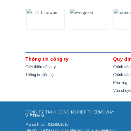
Thông tin công ty
Quy đị
Giới thiệu công ty
Chính sác
Thông tin liên hệ
Chính sác
Phương th
Vận chuyể
CÔNG TY TNHH CÔNG NGHIỆP THERMOWAY
VIỆTNAM
Mã số thuế : 0314981610
Địa chỉ : 198/4 quốc lộ 1k,phường linh xuân,quận thủ