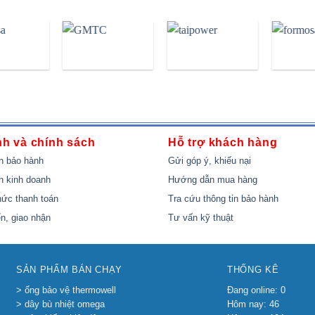
nh và chính sách
Hỗ trợ khách hàng
h bảo hành
Gửi góp ý, khiếu nại
h kinh doanh
Hướng dẫn mua hàng
ức thanh toán
Tra cứu thông tin bảo hành
n, giao nhận
Tư vấn kỹ thuật
SẢN PHẨM BÁN CHẠY
THỐNG KÊ
> ống bảo vệ thermowell
Đang online: 0
> dây bù nhiệt omega
Hôm nay: 46