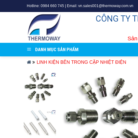
Skip
Hotline: 0984 660 745 | Email: vn.sales001@thermoway.com.vn
to
CÔNG TY 
content
Sản 
DANH MỤC SẢN PHẨM
LINH KIỆN BÊN TRONG CẶP NHIỆT ĐIỆN