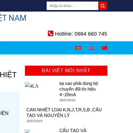
ỆT NAM
Hotline: 0984 660 745
Ệ
BÀI VIẾT MỚI NHẤT
HIỆT
tại sao phải dùng bộ
chuyển đổi tín hiệu
4~20mA
28/07/2019
CAN NHIỆT LOẠI K,N,J,T,R,S,B ,CẤU
ĐIỆN
TẠO VÀ NGUYÊN LÝ
16/01/2019
CẤU TẠO VÀ