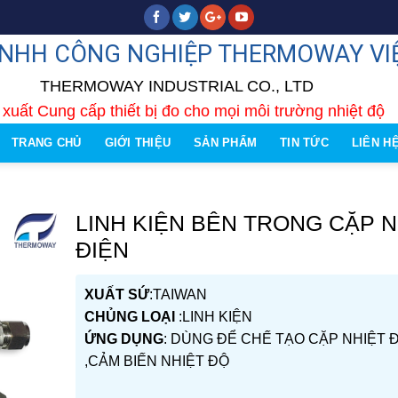
TNHH CÔNG NGHIỆP THERMOWAY VI
THERMOWAY INDUSTRIAL CO., LTD
xuất Cung cấp thiết bị đo cho mọi môi trường nhiệt độ
TRANG CHỦ
GIỚI THIỆU
SẢN PHẨM
TIN TỨC
LIÊN H
LINH KIỆN BÊN TRONG CẶP N
ĐIỆN
XUẤT SỨ
:TAIWAN
CHỦNG LOẠI
:LINH KIỆN
ỨNG DỤNG
: DÙNG ĐỂ CHẾ TẠO CẶP NHIỆT 
,CẢM BIẾN NHIỆT ĐỘ