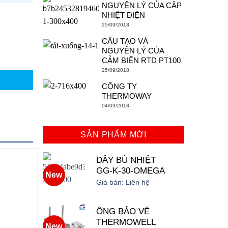
NGUYÊN LÝ CỦA CẶP
NHIỆT ĐIỆN
25/09/2018
CẤU TẠO VÀ
NGUYÊN LÝ CỦA
CẢM BIẾN RTD PT100
25/09/2018
CÔNG TY
THERMOWAY
04/09/2018
SẢN PHẨM MỚI
DÂY BÙ NHIỆT
GG-K-30-OMEGA
New
Giá bán:
Liên hệ
ỐNG BẢO VỆ
THERMOWELL
New