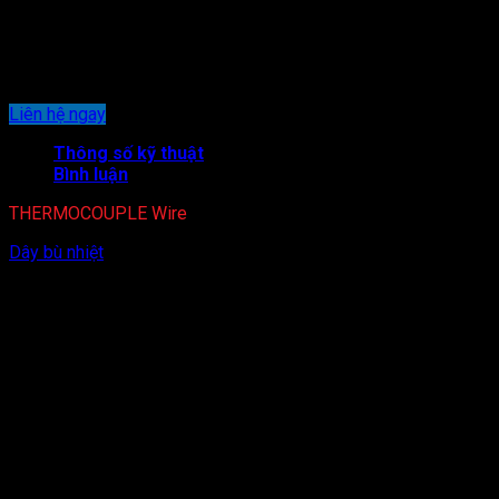
K,N,T,J,E,C,R,S,B và dây bù cảm biến RTD
Chúng tôi cung cấp các loại dây bù của đài loan giá cả cạnh
tranh độ chính xác cao
Liên hệ ngay
Thông số kỹ thuật
Bình luận
THERMOCOUPLE Wire
Dây bù nhiệt
là loại dây dẫn được sử dụng là dây đưa tín hiệu
nhiệt từ các cảm biến nhiệt độ, can nhiệt K,E,N,T,J,R,S,B,C…đến
các thiết bị đo, Dây bù nhiệt có chức năng bù áp dạng (mV)
đối với các loại Thermocouple, khi truyền tín hiệu đi xa sẽ dẩn
đến hiện tượng sụt áp trên dây. Đối với dây loại RTD (3 dây) thì
sẽ bù điện trở trên dây, làm cho điện trở trên dây gần như bằng
không. Nhờ đó, tín hiệu đưa về đồng hồ sẽ chính xác, không bị
chập chờn tín hiệu.