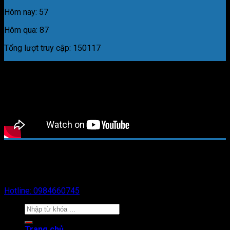
Hôm nay: 57
Hôm qua: 87
Tổng lượt truy cập: 150117
Design by Vinahost.
Copyright 2026 © Công ty TNHH Công Nghiệp Thermoway
Việt Nam
Hotline: 0984660745
Trang chủ