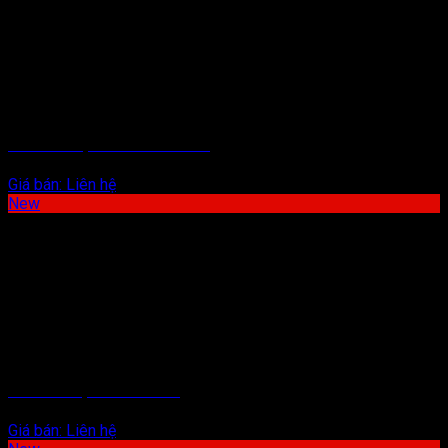
DÂY BÙ NHIỆT GG-K-30-OMEGA
Giá bán:
Liên hệ
New
ỐNG BẢO VỆ THERMOWELL
Giá bán:
Liên hệ