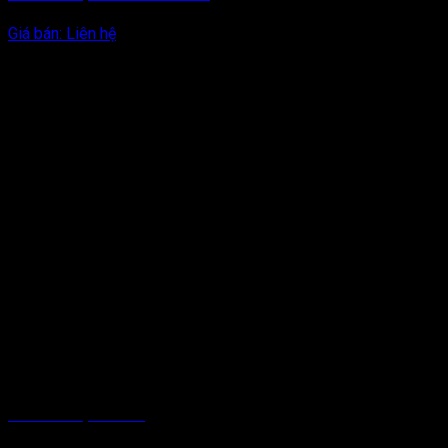
Giá bán:
Liên hệ
DÂY BÙ NHIỆT TRD PT