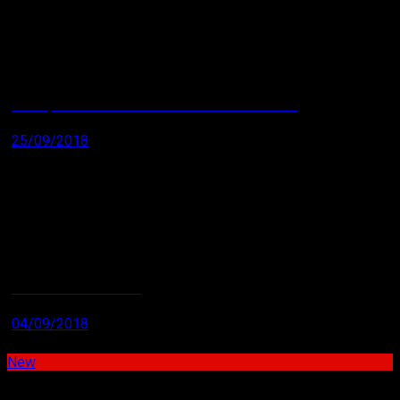
CẤU TẠO VÀ NGUYÊN LÝ CỦA CẢM BIẾN RTD PT100
25/09/2018
CÔNG TY THERMOWAY
04/09/2018
Sản phẩm mới
New