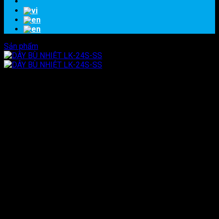
Sản phẩm
DÂY BÙ NHIỆT LK-24S-SS
DÂY BÙ NHIỆT LK-24S-SS
XUẤT SỨ
:TAIWAN
CHẤT LIỆU VỎ
:Silicone
CHỦNG LOẠI
:LK-24S-SS
NHIỆT ĐỘ
:0~200ºC
TIẾT DIỆN LÕ
I:7/0.2 x 2
Chúng tôi là đại lý độc quyền của hãng omega tại đài loan và
việt nam chuyên cung cấp các loại dây bù nhiệt