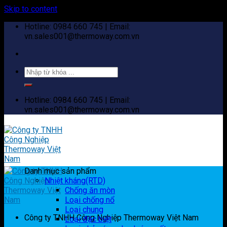
Skip to content
Hotline: 0984 660 745 | Email:
vn.sales001@thermoway.com.vn
Hotline: 0984 660 745 | Email:
vn.sales001@thermoway.com.vn
Danh mục sản phẩm
Nhiệt kháng(RTD)
Chống ăn mòn
Loại chống nổ
Loại chung
Công ty TNHH Công Nghiệp Thermoway Việt Nam
Loại đặc biệt