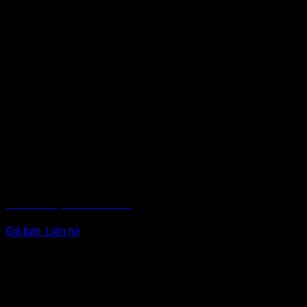
DÂY BÙ NHIỆT CẢM BIẾN RTD
Giá bán:
Liên hệ
Bài viết mới nhất