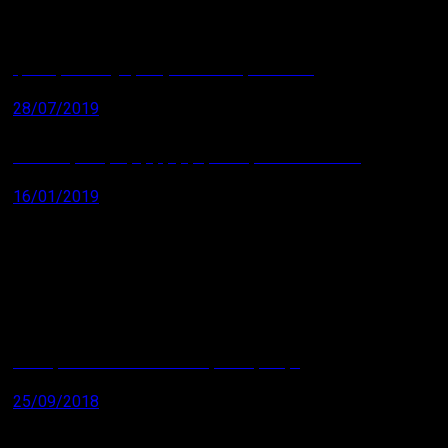
tại sao phải dùng bộ chuyển đổi tín hiệu 4~20mA
28/07/2019
CAN NHIỆT LOẠI K,N,J,T,R,S,B ,CẤU TẠO VÀ NGUYÊN LÝ
16/01/2019
CẤU TẠO VÀ NGUYÊN LÝ CỦA CẶP NHIỆT ĐIỆN
25/09/2018