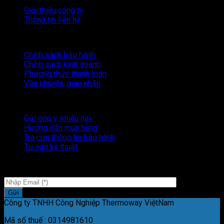
Giới thiệu công ty
Thông tin liên hệ
Quy định và chính sách
Chính sách bảo hành
Chính sách kinh doanh
Phương thức thanh toán
Vận chuyển, giao nhận
Hỗ trợ khách hàng
Gửi góp ý, khiếu nại
Hướng dẫn mua hàng
Tra cứu thông tin bảo hành
Tư vấn kỹ thuật
Đăng ký
nhận tin KHUYẾN MÃI
Công ty TNHH Công Nghiệp Thermoway ViệtNam
Mã số thuế : 0314981610