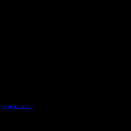
DÂY BÙ NHIỆT CẢM BIẾN RTD
Giá bán:
Liên hệ