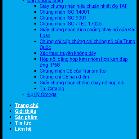
Giấy chứng nhận
Giấy chứng nhận hiệu chuẩn nhiệt độ TAF
Chứng nhận ISO 14001
Chứng nhận ISO 9001
Chứng nhận ISO / IEC 17025
Giấy chứng nhận điện chống cháy nổ của Đài
Loan
Chứng chỉ cấp chứng chỉ chống nổ của Trung
Quốc
Xác thực truyền không dây
Hộp nối bằng hợp kim nhôm hợp kim đáp
ứng IP68
Chứng nhận CE của Transmitter
Chứng chỉ CE hàn điểm
Giấy chứng nhận chống cháy nổ hộp nối
Tải Catalog
Đại lý Omega
Trang chủ
Giới thiệu
Sản phẩm
Tin tức
Liên hệ