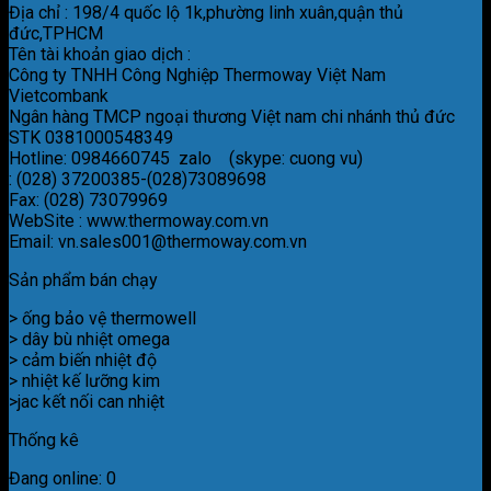
Địa chỉ : 198/4 quốc lộ 1k,phường linh xuân,quận thủ
đức,TPHCM
Tên tài khoản giao dịch :
Công ty TNHH Công Nghiệp Thermoway Việt Nam
Vietcombank
Ngân hàng TMCP ngoại thương Việt nam chi nhánh thủ đức
STK 0381000548349
Hotline: 0984660745 zalo (skype: cuong vu)
: (028) 37200385-(028)73089698
Fax: (028) 73079969
WebSite : www.thermoway.com.vn
Email: vn.sales001@thermoway.com.vn
Sản phẩm bán chạy
> ống bảo vệ thermowell
> dây bù nhiệt omega
> cảm biến nhiệt độ
> nhiệt kế lưỡng kim
>jac kết nối can nhiệt
Thống kê
Đang online: 0