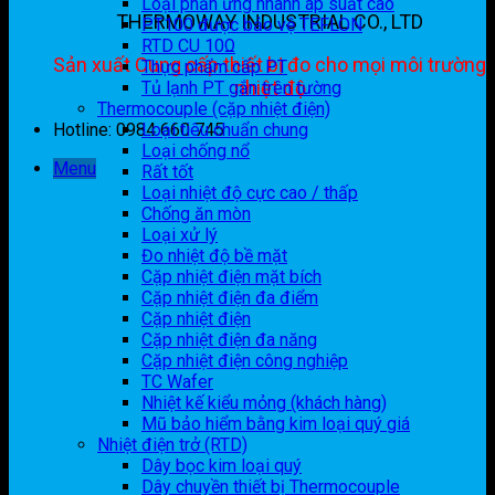
Loại phản ứng nhanh áp suất cao
THERMOWAY INDUSTRIAL CO., LTD
PT100 được bảo vệ TEFLON
RTD CU 10Ω
Sản xuất Cung cấp thiết bị đo cho mọi môi trường
Thực phẩm cấp PT
nhiệt độ
Tủ lạnh PT gắn trên tường
Thermocouple (cặp nhiệt điện)
Hotline: 0984 660 745
Loại tiêu chuẩn chung
Loại chống nổ
Menu
Rất tốt
Loại nhiệt độ cực cao / thấp
Chống ăn mòn
Loại xử lý
Đo nhiệt độ bề mặt
Cặp nhiệt điện mặt bích
Cặp nhiệt điện đa điểm
Cặp nhiệt điện
Cặp nhiệt điện đa năng
Cặp nhiệt điện công nghiệp
TC Wafer
Nhiệt kế kiểu mỏng (khách hàng)
Mũ bảo hiểm bằng kim loại quý giá
Nhiệt điện trở (RTD)
Dây bọc kim loại quý
Dây chuyền thiết bị Thermocouple