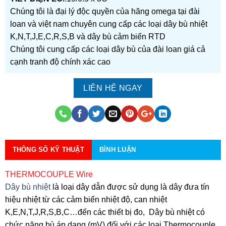
Chúng tôi là đại lý độc quyền của hãng omega tại đài
loan và việt nam chuyên cung cấp các loại dây bù nhiệt
K,N,T,J,E,C,R,S,B và dây bù cảm biến RTD
Chúng tôi cung cấp các loại dây bù của đài loan giá cả
cạnh tranh độ chính xác cao
LIÊN HỆ NGAY
THÔNG SỐ KỸ THUẬT
BÌNH LUẬN
THERMOCOUPLE Wire
Dây bù nhiệt
là loại dây dẫn được sử dụng là dây đưa tín
hiệu nhiệt từ các cảm biến nhiệt độ, can nhiệt
K,E,N,T,J,R,S,B,C…đến các thiết bị đo, Dây bù nhiệt có
chức năng bù áp dạng (mV) đối với các loại Thermocouple,