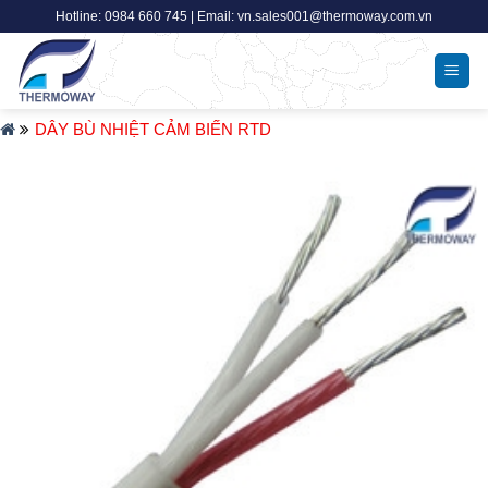
Skip
Hotline: 0984 660 745 | Email: vn.sales001@thermoway.com.vn
to
content
DÂY BÙ NHIỆT CẢM BIẾN RTD