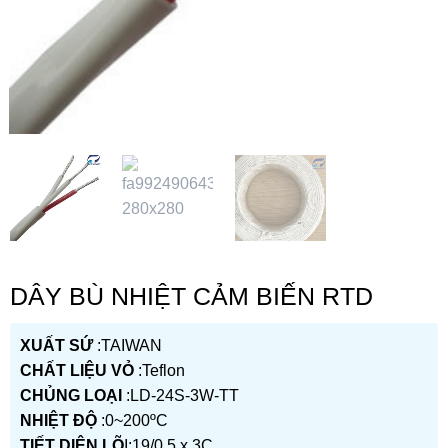
DÂY BÙ NHIỆT CẢM BIẾN RTD
XUẤT SỨ
:TAIWAN
CHẤT LIỆU VỎ
:Teflon
CHỦNG LOẠI
:LD-24S-3W-TT
NHIỆT ĐỘ
:0~200ºC
TIẾT DIỆN LÕ
I:19/0.5 x 3C