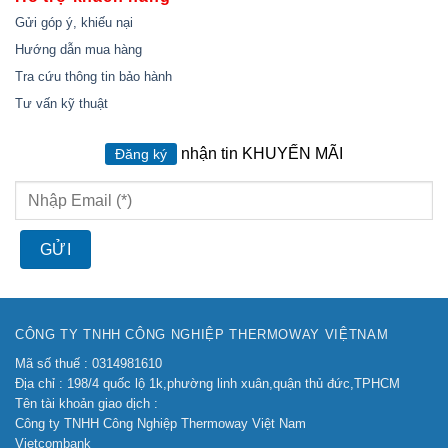
Gửi góp ý, khiếu nại
Hướng dẫn mua hàng
Tra cứu thông tin bảo hành
Tư vấn kỹ thuật
nhận tin KHUYẾN MÃI
Đăng ký
CÔNG TY TNHH CÔNG NGHIỆP THERMOWAY VIỆTNAM
Mã số thuế : 0314981610
Địa chỉ : 198/4 quốc lộ 1k,phường linh xuân,quận thủ đức,TPHCM
Tên tài khoản giao dịch :
Công ty TNHH Công Nghiệp Thermoway Việt Nam
Vietcombank