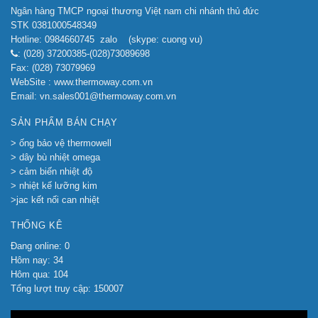
Ngân hàng TMCP ngoại thương Việt nam chi nhánh thủ đức
STK 0381000548349
Hotline: 0984660745 zalo (skype: cuong vu)
: (028) 37200385-(028)73089698
Fax: (028) 73079969
WebSite : www.thermoway.com.vn
Email: vn.sales001@thermoway.com.vn
SẢN PHẨM BÁN CHẠY
> ống bảo vệ thermowell
> dây bù nhiệt omega
> cảm biến nhiệt độ
> nhiệt kế lưỡng kim
>jac kết nối can nhiệt
THỐNG KÊ
Đang online: 0
Hôm nay: 34
Hôm qua: 104
Tổng lượt truy cập: 150007