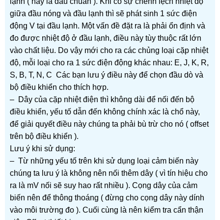
lạnh ( hay là đầu chuẩn ). Khi có sự chênh lệch nhiệt độ
giữa đầu nóng và đầu lạnh thì sẽ phát sinh 1 sức điện
động V tại đầu lạnh. Một vấn đề đặt ra là phải ổn định và
đo được nhiệt độ ở đầu lạnh, điều này tùy thuộc rất lớn
vào chất liệu. Do vậy mới cho ra các chủng loại cặp nhiệt
độ, mỗi loại cho ra 1 sức điện động khác nhau: E, J, K, R,
S, B, T, N, C Các bạn lưu ý điều này để chọn đầu dò và
bộ điều khiển cho thích hợp.
– Dây của cặp nhiệt điện thì không dài để nối đến bộ
điều khiển, yếu tố dẫn đến không chính xác là chổ này,
để giải quyết điều này chúng ta phải bù trừ cho nó ( offset
trên bộ điều khiển ).
Lưu ý khi sử dụng:
– Từ những yếu tố trên khi sử dụng loại cảm biến này
chúng ta lưu ý là không nên nối thêm dây ( vì tín hiệu cho
ra là mV nối sẽ suy hao rất nhiều ). Cọng dây của cảm
biến nên để thông thoáng ( đừng cho cọng dây này dính
vào môi trường đo ). Cuối cùng là nên kiểm tra cẩn thận