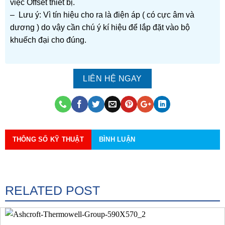
việc Offset thiết bị.
– Lưu ý: Vì tín hiệu cho ra là điện áp ( có cực âm và
dương ) do vậy cần chú ý kí hiệu để lắp đặt vào bộ
khuếch đại cho đúng.
LIÊN HỆ NGAY
THÔNG SỐ KỸ THUẬT
BÌNH LUẬN
RELATED POST