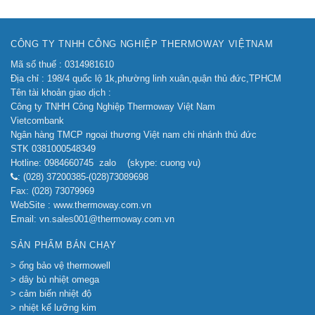
CÔNG TY TNHH CÔNG NGHIỆP THERMOWAY VIỆTNAM
Mã số thuế : 0314981610
Địa chỉ : 198/4 quốc lộ 1k,phường linh xuân,quận thủ đức,TPHCM
Tên tài khoản giao dịch :
Công ty TNHH Công Nghiệp Thermoway Việt Nam
Vietcombank
Ngân hàng TMCP ngoại thương Việt nam chi nhánh thủ đức
STK 0381000548349
Hotline: 0984660745 zalo (skype: cuong vu)
: (028) 37200385-(028)73089698
Fax: (028) 73079969
WebSite : www.thermoway.com.vn
Email: vn.sales001@thermoway.com.vn
SẢN PHẨM BÁN CHẠY
> ống bảo vệ thermowell
> dây bù nhiệt omega
> cảm biến nhiệt độ
> nhiệt kế lưỡng kim