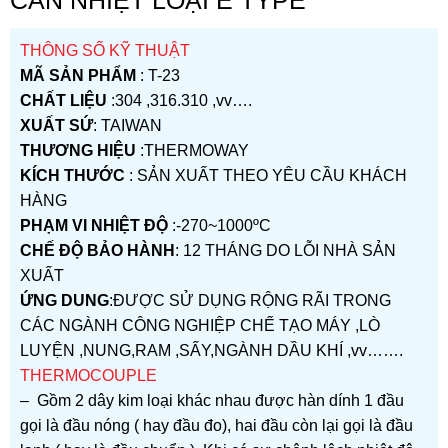
CAN NHIỆT LOẠI E TYPE
THÔNG SỐ KỸ THUẬT
MÃ SẢN PHẨM
: T-23
CHẤT LIỆU
:304 ,316.310 ,vv….
XUẤT SỨ
: TAIWAN
THƯƠNG HIỆU
:THERMOWAY
KÍCH THƯỚC
: SẢN XUẤT THEO YÊU CẦU KHÁCH
HÀNG
PHẠM VI NHIỆT ĐỘ
:-270~1000ºC
CHẾ ĐỘ BẢO HÀNH
: 12 THÁNG DO LỖI NHÀ SẢN
XUẤT
ỨNG DUNG
:ĐƯỢC SỬ DỤNG RỘNG RÃI TRONG
CÁC NGÀNH CÔNG NGHIỆP CHẾ TẠO MÁY ,LÒ
LUYỆN ,NUNG,RAM ,SẤY,NGÀNH DẦU KHÍ ,vv…….
THERMOCOUPLE
– Gồm 2 dây kim loại khác nhau được hàn dính 1 đầu
gọi là đầu nóng ( hay đầu đo), hai đầu còn lại gọi là đầu