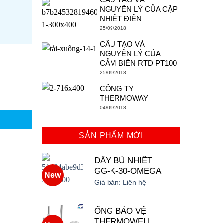
NGUYÊN LÝ CỦA CẶP
NHIỆT ĐIỆN
25/09/2018
CẤU TẠO VÀ
NGUYÊN LÝ CỦA
CẢM BIẾN RTD PT100
25/09/2018
CÔNG TY
THERMOWAY
04/09/2018
SẢN PHẨM MỚI
DÂY BÙ NHIỆT
GG-K-30-OMEGA
New
Giá bán:
Liên hệ
ỐNG BẢO VỆ
THERMOWELL