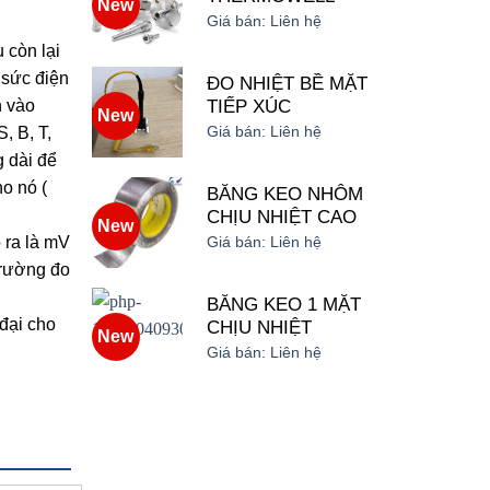
New
Giá bán:
Liên hệ
 còn lại
 sức điện
ĐO NHIỆT BỀ MẶT
TIẾP XÚC
n vào
New
Giá bán:
Liên hệ
, B, T,
g dài để
ho nó (
BĂNG KEO NHÔM
CHỊU NHIỆT CAO
New
o ra là mV
Giá bán:
Liên hệ
trường đo
BĂNG KEO 1 MẶT
 đại cho
CHỊU NHIỆT
New
Giá bán:
Liên hệ