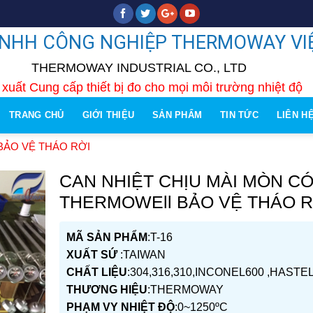
TNHH CÔNG NGHIỆP THERMOWAY VI
THERMOWAY INDUSTRIAL CO., LTD
xuất Cung cấp thiết bị đo cho mọi môi trường nhiệt độ
TRANG CHỦ
GIỚI THIỆU
SẢN PHẨM
TIN TỨC
LIÊN H
BẢO VỆ THÁO RỜI
CAN NHIỆT CHỊU MÀI MÒN C
THERMOWEll BẢO VỆ THÁO R
MÃ SẢN PHẨM
:T-16
XUẤT SỨ
:TAIWAN
CHẤT LIỆU
:304,316,310,INCONEL600 ,HASTE
THƯƠNG HIỆU
:THERMOWAY
PHẠM VY NHIỆT ĐỘ
:0~1250ºC