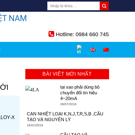
ỆT NAM
Hotline: 0984 660 745
Ệ
BÀI VIẾT MỚI NHẤT
Ó
ỜI
tại sao phải dùng bộ
chuyển đổi tín hiệu
4~20mA
28/07/2019
CAN NHIỆT LOẠI K,N,J,T,R,S,B ,CẤU
LLOY-X
TẠO VÀ NGUYÊN LÝ
16/01/2019
CẤU TẠO VÀ