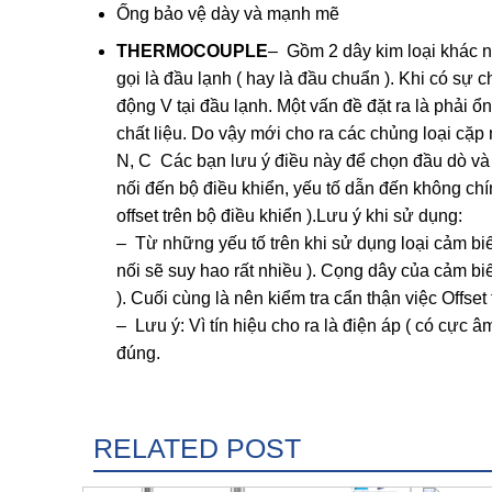
Ống bảo vệ dày và mạnh mẽ
THERMOCOUPLE
– Gồm 2 dây kim loại khác n
gọi là đầu lạnh ( hay là đầu chuẩn ). Khi có sự 
động V tại đầu lạnh. Một vấn đề đặt ra là phải ổ
chất liệu. Do vậy mới cho ra các chủng loại cặp n
N, C Các bạn lưu ý điều này để chọn đầu dò và 
nối đến bộ điều khiển, yếu tố dẫn đến không chín
offset trên bộ điều khiển ).Lưu ý khi sử dụng:
– Từ những yếu tố trên khi sử dụng loại cảm biến
nối sẽ suy hao rất nhiều ). Cọng dây của cảm b
). Cuối cùng là nên kiểm tra cẩn thận việc Offset t
– Lưu ý: Vì tín hiệu cho ra là điện áp ( có cực 
đúng.
RELATED POST