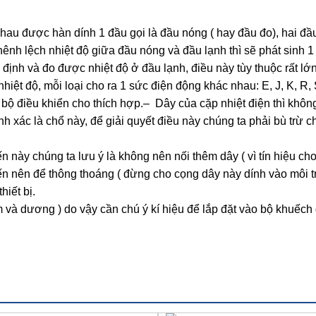
hau được hàn dính 1 đầu gọi là đầu nóng ( hay đầu đo), hai đầu
chênh lệch nhiệt độ giữa đầu nóng và đầu lạnh thì sẽ phát sinh 1
n định và đo được nhiệt độ ở đầu lạnh, điều này tùy thuộc rất lớ
hiệt độ, mỗi loại cho ra 1 sức điện động khác nhau: E, J, K, R, S
bộ điều khiển cho thích hợp.– Dây của cặp nhiệt điện thì khôn
h xác là chổ này, để giải quyết điều này chúng ta phải bù trừ c
 này chúng ta lưu ý là không nên nối thêm dây ( vì tín hiệu ch
iến nên để thông thoáng ( đừng cho cọng dây này dính vào môi 
hiết bị.
âm và dương ) do vậy cần chú ý kí hiệu để lắp đặt vào bộ khuếch