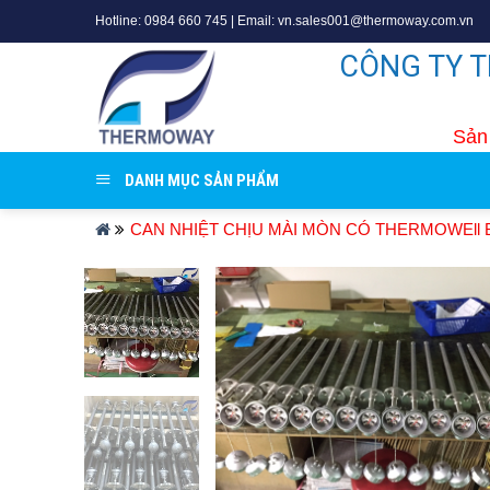
Skip
Hotline: 0984 660 745 | Email: vn.sales001@thermoway.com.vn
to
CÔNG TY 
content
Sản 
DANH MỤC SẢN PHẨM
CAN NHIỆT CHỊU MÀI MÒN CÓ THERMOWEll 