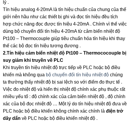
lý .
Tín hiệu analog 4-20mA là tín hiệu chuẩn của chung của thế
giới nên hầu như các thiết bị ghi và đọc tín hiệu đều tích
hợp chức năng đọc được tín hiệu 4-20mA . Chính vì thể việc
dùng bộ chuyển đổi tín hiệu 4-20mA từ cảm biến nhiệt độ
Pt100 – Thermocouple giúp tiêu chuẩn hóa tín hiệu khi thay
thế các bộ đọc tín hiệu tương đương .
2.Tín hiệu cảm biến nhiệt độ Pt100 – Thermococouple bị
suy giảm khi truyền về PLC
Khi truyền tín hiệu nhiệt độ trực tiếp về PLC hoặc bộ điều
khiển mà không qua
bộ chuyển đổi tín hiệu nhiệt độ
chúng
ta thường thấy nhiệt độ bị sai lệch so với điểm đo thực tế .
Việc đo nhiệt độ và hiển thị nhiệt độ chính xác phụ thuộc rất
nhiều yếu tố : độ chính xác của cảm biến nhiệt độ , độ chính
xác của bộ đọc nhiệt độ … Một lý do tín hiệu nhiệt độ đưa về
PLC hoặc bộ điều khiển không chính xác chính là
điện trở
dây dẩn
về PLC hoặc bộ điều khiển nhiệt độ .