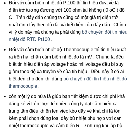
Đối với cảm biến nhiệt độ Pt100 thì tín hiệu đưa về là
điện trở tương đương với 100 ohm tại không ( 0 oC ) độ
C . Trên dây dẩn chúng ta cũng có một giá trị điện trở
nhất định tùy theo độ dài và tiết diện của dây dẩn . Chính
vì lý do này mà chúng ta phải dùng
bộ chuyển đổi tín hiệu
nhiệt độ RTD Pt100
.
Đối với cảm biến nhiệt độ Thermocouple thì tín hiệu xuất
ra trên hai chân cảm biến nhiệt độ là mV . Chúng ta đều
biết tín hiệu điện áp voltage hoặc milivoltage đều bị suy
giảm theo độ xa truyền về của tín hiệu . Điều này ít có ai
biết đến cho đến khi dùng
bộ chuyển đổi tín hiệu nhiệt độ
thermocouple
.
còn một lý do nữa là giúp bạn tiết kiệm được chi phí khá
đáng kể vì trên thực tế nhiều công ty đặt cảm biến xa
trung tâm điều khiển lên việc kéo dây về khá chi là tốn
kém phải chọn đúng loại dây bù nhiệt phù hợp với can
nhiệt thermocouple và cảm biến RTD nhưng khi lắp bộ