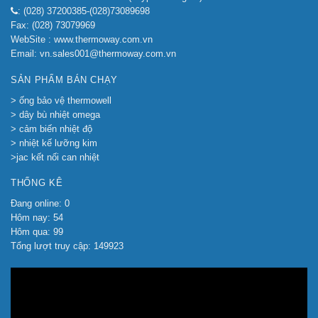
: (028) 37200385-(028)73089698
Fax: (028) 73079969
WebSite : www.thermoway.com.vn
Email: vn.sales001@thermoway.com.vn
SẢN PHẨM BÁN CHẠY
> ống bảo vệ thermowell
> dây bù nhiệt omega
> cảm biến nhiệt độ
> nhiệt kế lưỡng kim
>jac kết nối can nhiệt
THỐNG KÊ
Đang online: 0
Hôm nay: 54
Hôm qua: 99
Tổng lượt truy cập: 149923