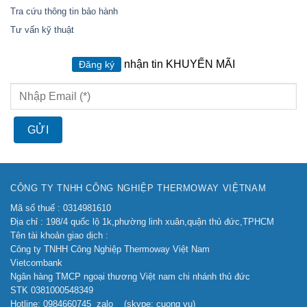
Tra cứu thông tin bảo hành
Tư vấn kỹ thuật
nhận tin KHUYẾN MÃI
Đăng ký
CÔNG TY TNHH CÔNG NGHIỆP THERMOWAY VIỆTNAM
Mã số thuế : 0314981610
Địa chỉ : 198/4 quốc lộ 1k,phường linh xuân,quận thủ đức,TPHCM
Tên tài khoản giao dịch :
Công ty TNHH Công Nghiệp Thermoway Việt Nam
Vietcombank
Ngân hàng TMCP ngoại thương Việt nam chi nhánh thủ đức
STK 0381000548349
Hotline: 0984660745 zalo (skype: cuong vu)