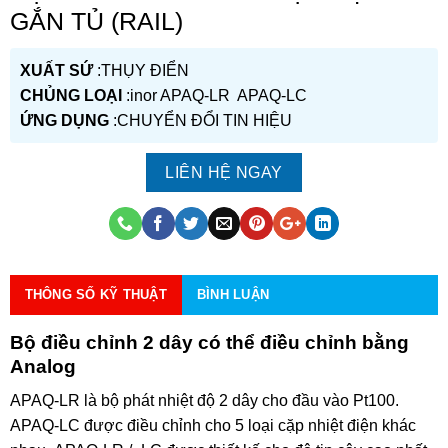
GẮN TỦ (RAIL)
XUẤT SỨ
:THỤY ĐIỂN
CHỦNG LOẠI
:inor APAQ-LR APAQ-LC
ỨNG DỤNG
:CHUYỂN ĐỔI TIN HIỆU
LIÊN HỆ NGAY
THÔNG SỐ KỸ THUẬT
BÌNH LUẬN
Bộ điều chỉnh 2 dây có thể điều chỉnh bằng
Analog
APAQ-LR là bộ phát nhiệt độ 2 dây cho đầu vào Pt100.
APAQ-LC được điều chỉnh cho 5 loại cặp nhiệt điện khác