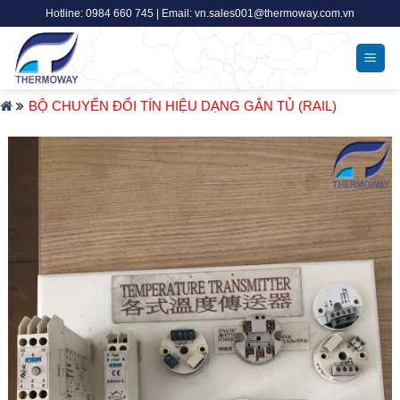
Skip
Hotline: 0984 660 745 | Email: vn.sales001@thermoway.com.vn
to
content
BỘ CHUYỂN ĐỔI TÍN HIỆU DẠNG GẮN TỦ (RAIL)