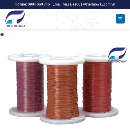
Skip
Hotline: 0984 660 745 | Email: vn.sales001@thermoway.com.vn
to
content