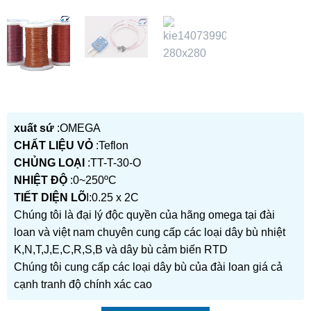
xuất sứ
:OMEGA
CHẤT LIỆU VỎ
:Teflon
CHỦNG LOẠI
:TT-T-30-O
NHIỆT ĐỘ
:0~250ºC
TIẾT DIỆN LÕ
I:0.25 x 2C
Chúng tôi là đại lý độc quyền của hãng omega tại đài
loan và việt nam chuyên cung cấp các loại dây bù nhiệt
K,N,T,J,E,C,R,S,B và dây bù cảm biến RTD
Chúng tôi cung cấp các loại dây bù của đài loan giá cả
cạnh tranh độ chính xác cao